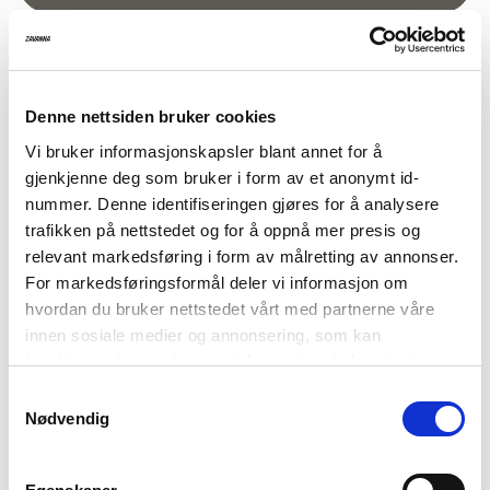
På lager i butikk
Utsolgt i butikk
Varenummer
Qty: 2
Størrelsesguide
1004879-3001
Oflora skjorte
Tilbudspris
149,-
Denne nettsiden bruker cookies
Vi bruker informasjonskapsler blant annet for å
Før
599,-
gjenkjenne deg som bruker i form av et anonymt id-
nummer. Denne identifiseringen gjøres for å analysere
Herlig ensfarget storskjorte i viskose og lin.
trafikken på nettstedet og for å oppnå mer presis og
Krage
relevant markedsføring i form av målretting av annonser.
For markedsføringsformål deler vi informasjon om
Flate dekorative perlemorsknapper i front
hvordan du bruker nettstedet vårt med partnerne våre
Lang erm med stropp og knapp for justering av
innen sosiale medier og annonsering, som kan
ermlengden
kombinere den med annen informasjon du har gjort
tilgjengelig for dem, eller som de har samlet inn gjennom
Ermet har lav skuldersøm
Samtykkevalg
din bruk av tjenestene deres. Les mer om hvilke
Nødvendig
Blusen er 70 cm lang i størrelse M, med et brystmål på
opplysninger vi samler og hva vi ber om samtykke til i
130 cm
vår
personvernerklæring
.