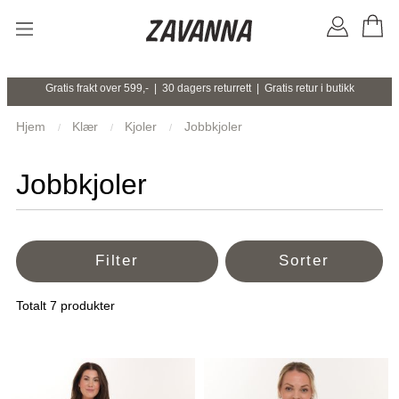
Gratis frakt over 599,- | 30 dagers returrett | Gratis retur i butikk
Hjem
Klær
Kjoler
Jobbkjoler
Jobbkjoler
Filter
Sorter
Totalt
7
produkter