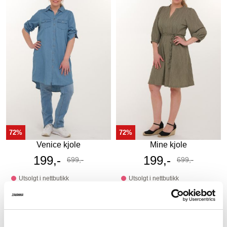
72%
72%
Venice kjole
Mine kjole
Tilbudspris
199,-
Tilbudspris
199,-
699,-
699,-
Før
Før
Utsolgt i nettbutikk
Utsolgt i nettbutikk
På lager i butikk
På lager i butikk