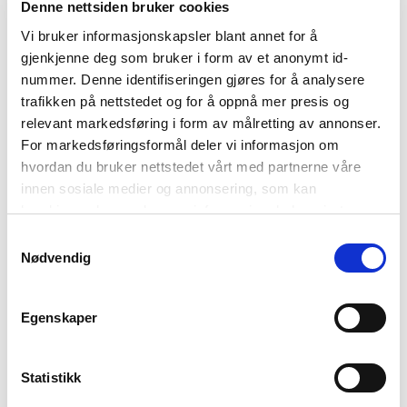
Denne nettsiden bruker cookies
Vi bruker informasjonskapsler blant annet for å
gjenkjenne deg som bruker i form av et anonymt id-
nummer. Denne identifiseringen gjøres for å analysere
trafikken på nettstedet og for å oppnå mer presis og
relevant markedsføring i form av målretting av annonser.
For markedsføringsformål deler vi informasjon om
hvordan du bruker nettstedet vårt med partnerne våre
innen sosiale medier og annonsering, som kan
kombinere den med annen informasjon du har gjort
tilgjengelig for dem, eller som de har samlet inn gjennom
Samtykkevalg
72%
75%
din bruk av tjenestene deres. Les mer om hvilke
Nødvendig
Mine kjole
Marinela kjole
opplysninger vi samler og hva vi ber om samtykke til i
Tilbudspris
199,-
Tilbudspris
249,-
vår
personvernerklæring
.
699,-
999,-
Før
Før
Egenskaper
Utsolgt i nettbutikk
På lager i nettbutikken
På lager i butikk
På lager i butikk
Statistikk