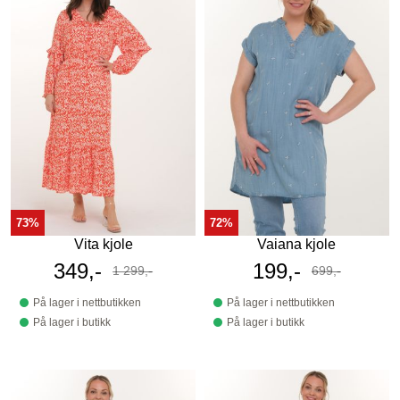
73%
72%
Vita kjole
Vaiana kjole
Tilbudspris
349,-
Tilbudspris
199,-
1 299,-
699,-
Før
Før
På lager i nettbutikken
På lager i nettbutikken
På lager i butikk
På lager i butikk