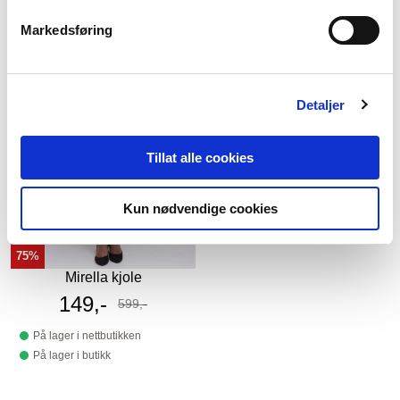
Markedsføring
Detaljer
Tillat alle cookies
Kun nødvendige cookies
75%
Mirella kjole
Tilbudspris
149,-
599,-
Før
På lager i nettbutikken
På lager i butikk