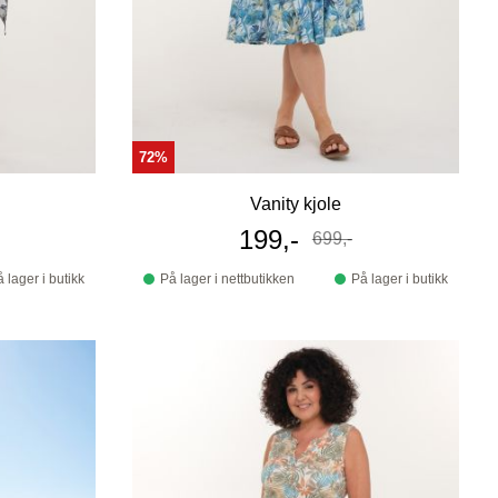
72%
Vanity kjole
s
Tilbudspris
199,-
699,-
Før
 lager i butikk
På lager i nettbutikken
På lager i butikk