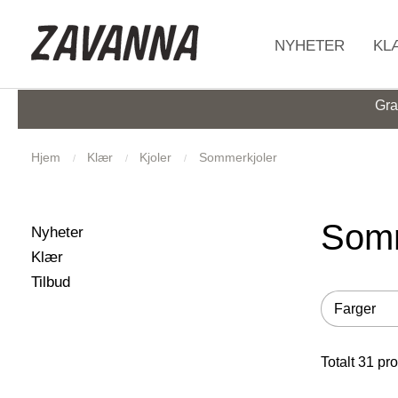
HJEM
NYHETER
KL
Gra
Hjem
Klær
Kjoler
Sommerkjoler
Somm
Filtrer utvalget
Filter
29
Produkter
Nyheter
854
Produkter
Klær
593
Produkter
Tilbud
Filtrer utva
Filter
Farger
Totalt
31
pro