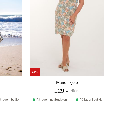
74%
Mariell kjole
s
Tilbudspris
129,-
499,-
Før
 lager i butikk
På lager i nettbutikken
På lager i butikk