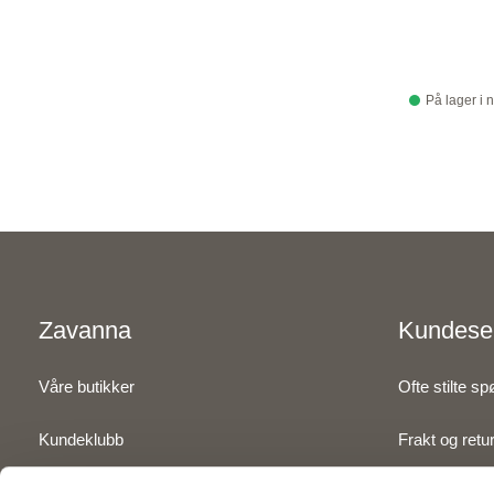
På lager i 
Zavanna
Kundese
Våre butikker
Ofte stilte s
Kundeklubb
Frakt og retu
Inspirasjon
Betaling