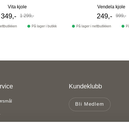
Vita kjole
Vendela kjole
Tilbudspris
349,-
Tilbudspri
249,-
1 299,-
999,-
Før
Før
nettbutikken
På lager i butikk
På lager i nettbutikken
På
rvice
Kundeklubb
pørsmål
Bli Medlem
r