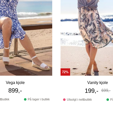
72%
Vega kjole
Vanity kjole
899,-
Tilbudspri
199,-
699,-
Før
ttbutikk
På lager i butikk
Utsolgt i nettbutikk
På