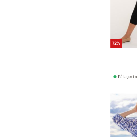
72%
På lager i 