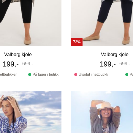
72%
Valborg kjole
Valborg kjole
Tilbudspris
199,-
Tilbudspri
199,-
699,-
699,-
Før
Før
nettbutikken
På lager i butikk
Utsolgt i nettbutikk
På