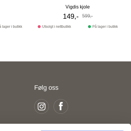
Vigdis kjole
s
Tilbudspris
149,-
599,-
Før
 lager i butikk
Utsolgt i nettbutikk
På lager i butikk
Følg oss