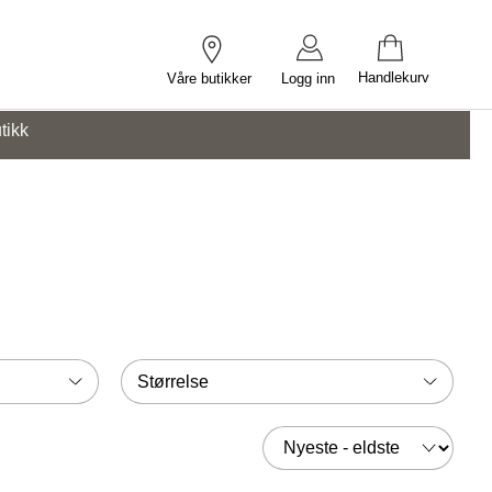
Handlekurv
Våre butikker
Logg inn
tikk
Størrelse
Sorter