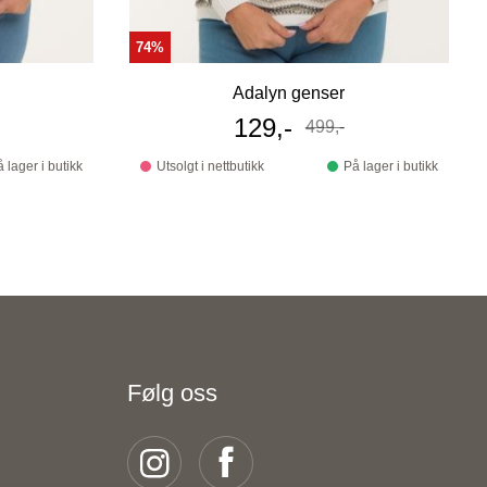
74%
Adalyn genser
s
Tilbudspris
129,-
499,-
Før
 lager i butikk
Utsolgt i nettbutikk
På lager i butikk
Følg oss