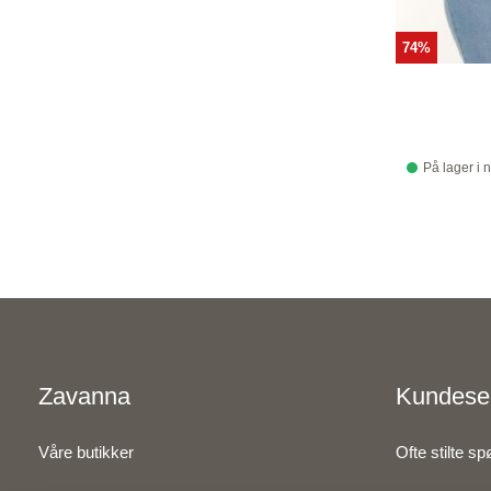
74%
På lager i 
Zavanna
Kundese
Våre butikker
Ofte stilte s