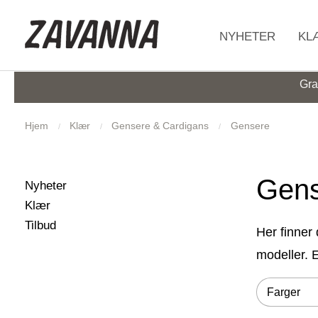
HJEM
NYHETER
KL
Gra
Hjem
Klær
Gensere & Cardigans
Gensere
Gens
Filtrer utvalget
Filter
29
Produkter
Nyheter
854
Produkter
Klær
593
Produkter
Tilbud
Her finner 
modeller. E
Filtrer utva
Filter
Farger