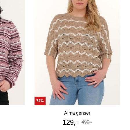
74%
Alma genser
Tilbudspris
129,-
499,-
Før