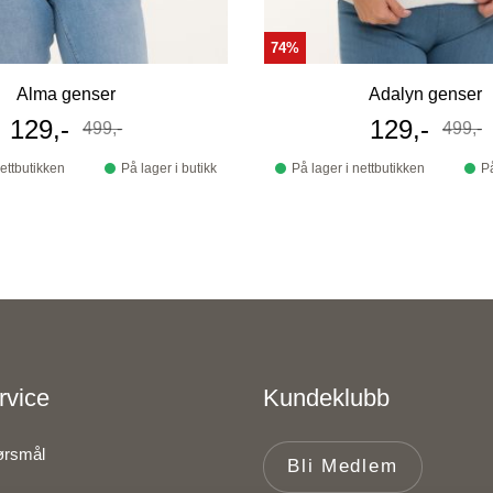
74%
Alma genser
Adalyn genser
Tilbudspris
129,-
Tilbudspri
129,-
499,-
499,-
Før
Før
nettbutikken
På lager i butikk
På lager i nettbutikken
På
rvice
Kundeklubb
pørsmål
Bli Medlem