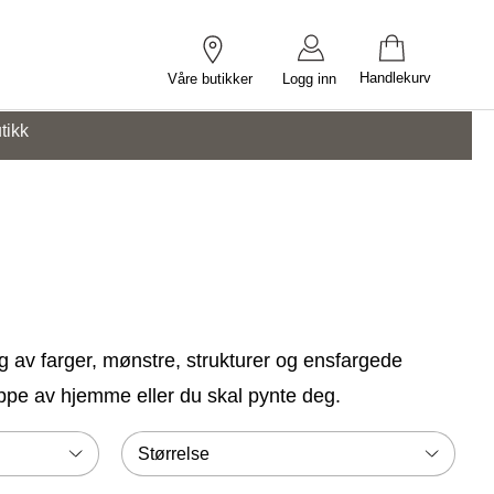
Handlekurv
Våre butikker
Logg inn
tikk
lg av farger, mønstre, strukturer og ensfargede
lappe av hjemme eller du skal pynte deg.
Størrelse