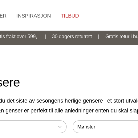
ÆR
INSPIRASJON
TILBUD
Søk
tis frakt over 599,- | 30 dagers returrett | Gratis retur i bu
ere
du det siste av sesongens herlige gensere i et stort utva
n genser er perfekt til alle anledninger enten du skal s
lget
Mønster