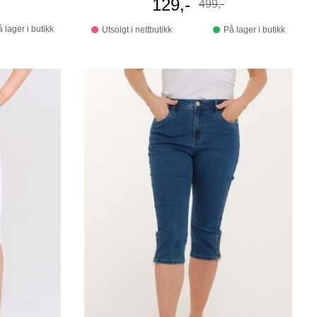
Tilbudspris
129,-
499,-
Før
 lager i butikk
Utsolgt i nettbutikk
På lager i butikk