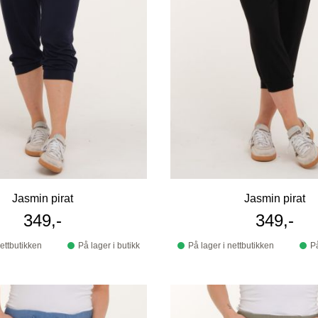
Jasmin pirat
Jasmin pirat
349,-
349,-
nettbutikken
På lager i butikk
På lager i nettbutikken
På