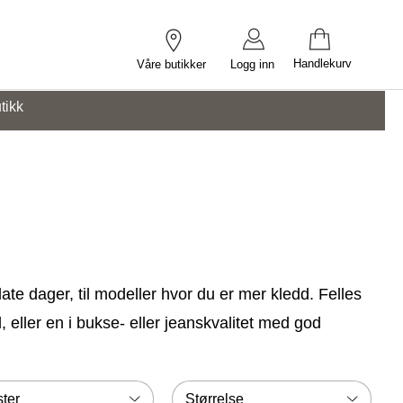
Handlekurv
Våre butikker
Logg inn
tikk
 late dager, til modeller hvor du er mer kledd. Felles
, eller en i bukse- eller jeanskvalitet med god
ter
Størrelse