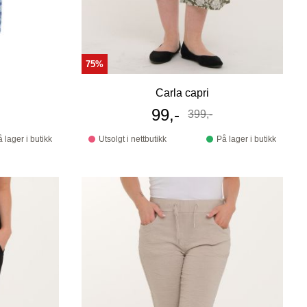
75%
Carla capri
s
Tilbudspris
99,-
399,-
Før
 lager i butikk
Utsolgt i nettbutikk
På lager i butikk