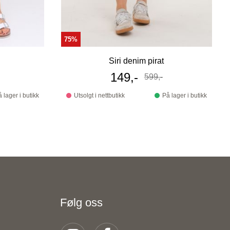
75%
Siri denim pirat
s
Tilbudspris
149,-
599,-
Før
 lager i butikk
Utsolgt i nettbutikk
På lager i butikk
Følg oss