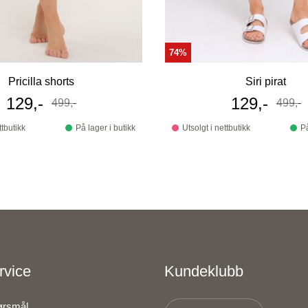
74%
Pricilla shorts
Siri pirat
Tilbudspris
129,-
Tilbudspri
129,-
499,-
499,-
Før
Før
ttbutikk
På lager i butikk
Utsolgt i nettbutikk
På
rvice
Kundeklubb
pørsmål