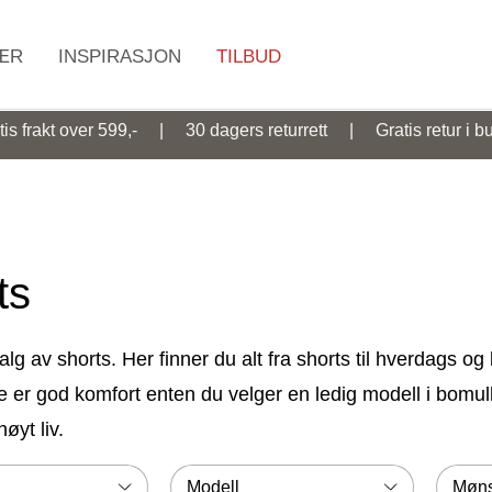
ÆR
INSPIRASJON
TILBUD
Søk
tis frakt over 599,- | 30 dagers returrett | Gratis retur i bu
ts
alg av shorts. Her finner du alt fra shorts til hverdags og
e er god komfort enten du velger en ledig modell i bomull
øyt liv.
lget
Modell
Møns