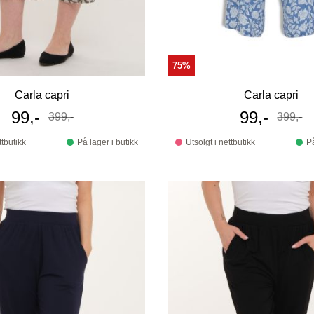
75%
Carla capri
Carla capri
Tilbudspris
99,-
Tilbudspri
99,-
399,-
399,-
Før
Før
ttbutikk
På lager i butikk
Utsolgt i nettbutikk
På