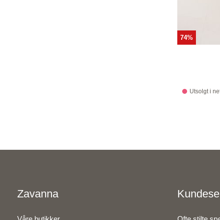
74%
Utsolgt i ne
Zavanna
Kundese
Våre butikker
Ofte stilte s