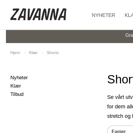
HJEM
NYHETER
KL
Gra
Hjem
Klær
Shorts
Shor
Filtrer utvalget
Filter
29
Produkter
Nyheter
854
Produkter
Klær
593
Produkter
Tilbud
Se vårt utv
for dem all
stretch og h
Filtrer utva
Filter
Farger