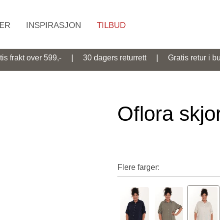
ÆR
INSPIRASJON
TILBUD
Søk
tis frakt over 599,- | 30 dagers returrett | Gratis retur i bu
Oflora skjo
Flere farger