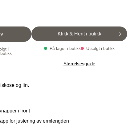
Klikk & Hent i butikk
rv
På lager i butikk
Utsolgt i butikk
lgt i
tbutikk
Varenummer
Qty: 0
Størrelsesguide
1004879-8058
viskose og lin.
napper i front
app for justering av ermlengden