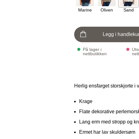
Marine
Oliven
Sand
Legg i handleku
På lager i
Utso
nettbutikken
net
Herlig ensfarget storskjorte i 
Krage
Flate dekorative perlemorsk
Lang erm med stropp og kn
Ermet har lav skuldersøm