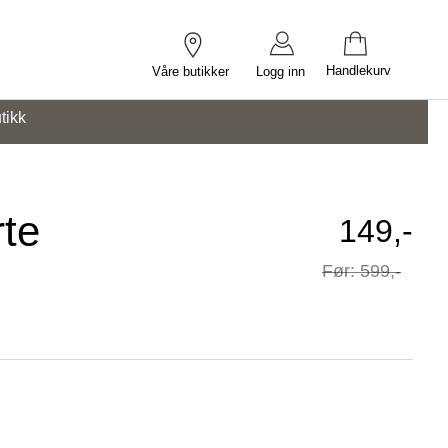
Handlekurv
Våre butikker
Logg inn
tikk
rte
Tilbuds
149,-
Før
599,-