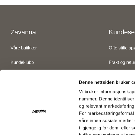
Zavanna
Kundese
Våre butikker
Ofte stilte s
Kundeklubb
Frakt og retu
Inspirasjon
Betaling
Denne nettsiden bruker c
Om Zavanna
Kjøpsbetinge
Vi bruker informasjonskaps
nummer. Denne identifiseri
Personvernserklæring
Kontakt oss
og relevant markedsføring 
For markedsføringsformål 
våre innen sosiale medier
tilgjengelig for dem, elle
hvilke opplysninger vi sam