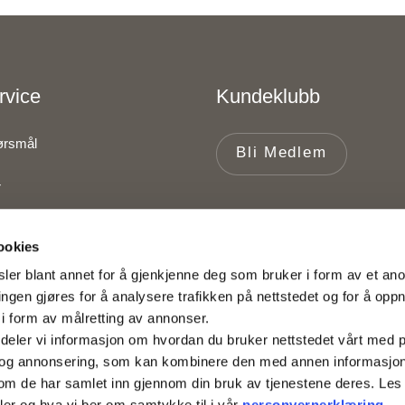
rvice
Kundeklubb
pørsmål
Bli Medlem
r
ookies
lser
ler blant annet for å gjenkjenne deg som bruker i form av et an
ngen gjøres for å analysere trafikken på nettstedet og for å opp
i form av målretting av annonser.
deler vi informasjon om hvordan du bruker nettstedet vårt med 
 og annonsering, som kan kombinere den med annen informasjon 
r som de har samlet inn gjennom din bruk av tjenestene deres. Le
ler og hva vi ber om samtykke til i vår
personvernerklæring
.