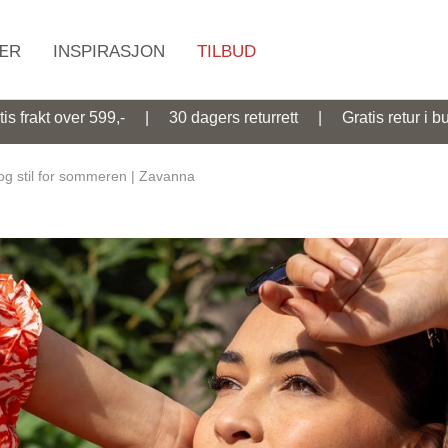
ÆR
INSPIRASJON
TILBUD
Søk
tis frakt over 599,- | 30 dagers returrett | Gratis retur i bu
 og stil for sommeren | Zavanna