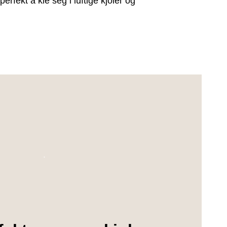
rfekt å kle seg i luftige kjoler og
.