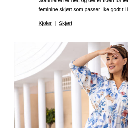
Sommeren er her, og det er tiden for let
feminine skjørt som passer like godt t
Kjoler
|
Skjørt