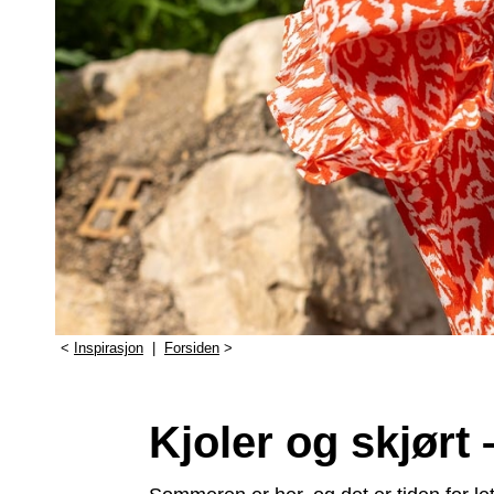
<
Inspirasjon
|
Forsiden
>
Kjoler og skjørt