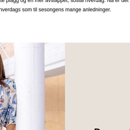
te plagg og en mer avslappet, sosial hverdag. Nå er det pe
il hverdags som til sesongens mange anledninger.