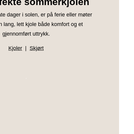
fekte sommerkjolen
te dager i solen, er på ferie eller møter
n lang, lett kjole både komfort og et
gjennomført uttrykk.
Kjoler
|
Skjørt
.