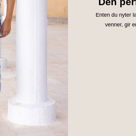
Den per
Enten du nyter la
venner, gir e