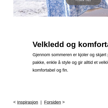
Velkledd og komfor
Gjennom sommeren er kjoler og skjørt p
pakke, enkle å style og gir alltid et v
komfortabel og fin.
<
Inspirasjon
|
Forsiden
>