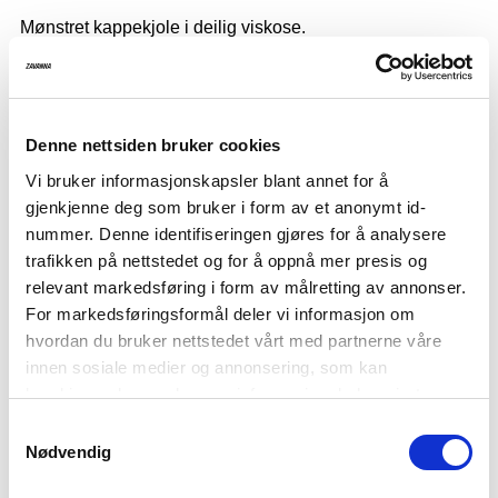
Mønstret kappekjole i deilig viskose.
Rund hals og knappestolpe med delvis lukking med 4
knapper som gir en V-hals-fasong
3/4 erm med elastisk avslutning
Denne nettsiden bruker cookies
Rynkesøm i livet
Vi bruker informasjonskapsler blant annet for å
gjenkjenne deg som bruker i form av et anonymt id-
Kjolen er 124 cm lang i størrelse M, med et brystmål på
nummer. Denne identifiseringen gjøres for å analysere
116 cm
trafikken på nettstedet og for å oppnå mer presis og
relevant markedsføring i form av målretting av annonser.
Modellen er 170 cm høy og har på seg størrelse M.
For markedsføringsformål deler vi informasjon om
Kvalitet:
85% LENZING™ ECOVERO™
hvordan du bruker nettstedet vårt med partnerne våre
Viskose 15% Nylon
innen sosiale medier og annonsering, som kan
Material informasjon:
LENZING™ ECOVERO™-fibre
kombinere den med annen informasjon du har gjort
er laget med minst 50% mindre
tilgjengelig for dem, eller som de har samlet inn gjennom
Samtykkevalg
karbonutslipp og vannforbruk
din bruk av tjenestene deres. Les mer om hvilke
Nødvendig
sammenlignet med generisk
opplysninger vi samler og hva vi ber om samtykke til i
viskose* LENZING™ og