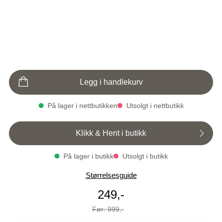
Legg i handlekurv
På lager i nettbutikken
Utsolgt i nettbutikk
Klikk & Hent i butikk
På lager i butikk
Utsolgt i butikk
Varenummer
Qty: 1
Størrelsesguide
1005007-3011
Vendela kjole
Tilbudspris
249,-
Før
999,-