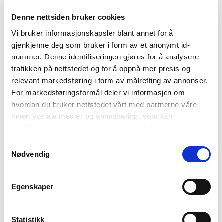
Deilig trykket kjole i myk
50% LENZING™ ECOVERO™
Denne nettsiden bruker cookies
viscose 50% rayon
Vi bruker informasjonskapsler blant annet for å
gjenkjenne deg som bruker i form av et anonymt id-
Rund hals med rysjer
nummer. Denne identifiseringen gjøres for å analysere
Romslig passform
trafikken på nettstedet og for å oppnå mer presis og
Lang erm med rysje-detaljer
relevant markedsføring i form av målretting av annonser.
For markedsføringsformål deler vi informasjon om
Belte i livet
hvordan du bruker nettstedet vårt med partnerne våre
Kjolen er 130 cm lang og har et brystmål på 108 i
innen sosiale medier og annonsering, som kan
størrelse M
kombinere den med annen informasjon du har gjort
tilgjengelig for dem, eller som de har samlet inn gjennom
Samtykkevalg
Modellen er 170 cm høy og har på seg størrelse M.
din bruk av tjenestene deres. Les mer om hvilke
Nødvendig
opplysninger vi samler og hva vi ber om samtykke til i
Kvalitet:
50% LENZING™ ECOVERO™
Viskose 50% Rayon
vår
personvernerklæring
.
Egenskaper
Farger:
Korall
Vaskeanvisning:
Skånsom vask 30°C
Varenummer:
1004971-8856
Statistikk