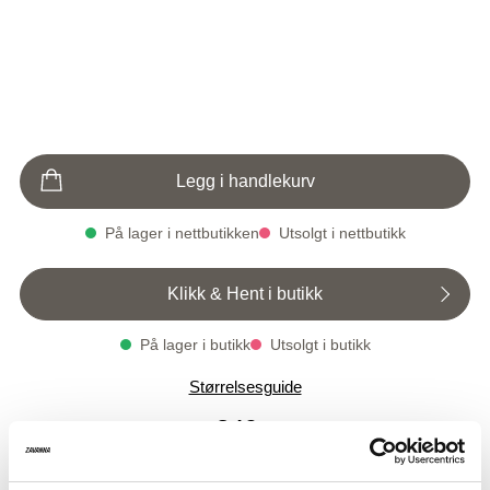
Legg i handlekurv
På lager i nettbutikken
Utsolgt i nettbutikk
Klikk & Hent i butikk
På lager i butikk
Utsolgt i butikk
Varenummer
Qty: 3
Størrelsesguide
1004971-8856
Vita kjole
Tilbudspris
349,-
Før
1 299,-