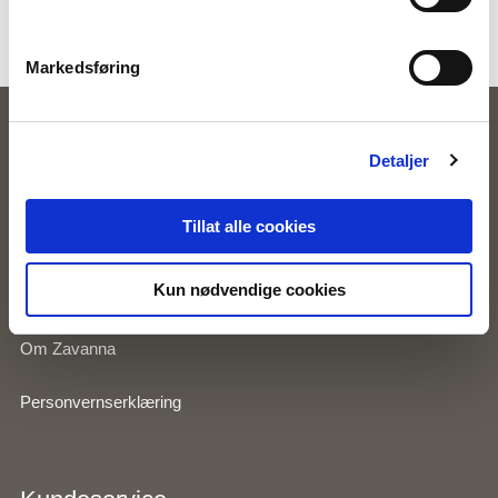
Merke:
Zavanna
Markedsføring
Zavanna
Detaljer
Våre butikker
Tillat alle cookies
Kundeklubb
Kun nødvendige cookies
Inspirasjon
Om Zavanna
Personvernserklæring