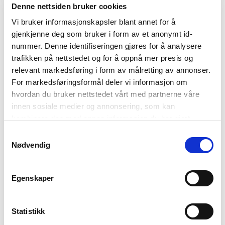
Denne nettsiden bruker cookies
På lager i butikk
Utsolgt i butikk
Vi bruker informasjonskapsler blant annet for å
gjenkjenne deg som bruker i form av et anonymt id-
Varenummer
Qty: 0
Stretchbelte
249,-
nummer. Denne identifiseringen gjøres for å analysere
1002556-9501
trafikken på nettstedet og for å oppnå mer presis og
relevant markedsføring i form av målretting av annonser.
Elastisk flettet belte
For markedsføringsformål deler vi informasjon om
Metallspenne
hvordan du bruker nettstedet vårt med partnerne våre
innen sosiale medier og annonsering, som kan
Skinndetaljer
kombinere den med annen informasjon du har gjort
Beltet har god stretch og er 5cm lengre enn oppgitt mål
tilgjengelig for dem, eller som de har samlet inn gjennom
Samtykkevalg
din bruk av tjenestene deres. Les mer om hvilke
Nødvendig
opplysninger vi samler og hva vi ber om samtykke til i
Kvalitet:
90% Polyester 10% Lær
vår
personvernerklæring
.
Farger:
Sort
Egenskaper
Vaskeanvisning:
Må renses
Varenummer:
1002556-9501
Merke:
Zavanna
Statistikk