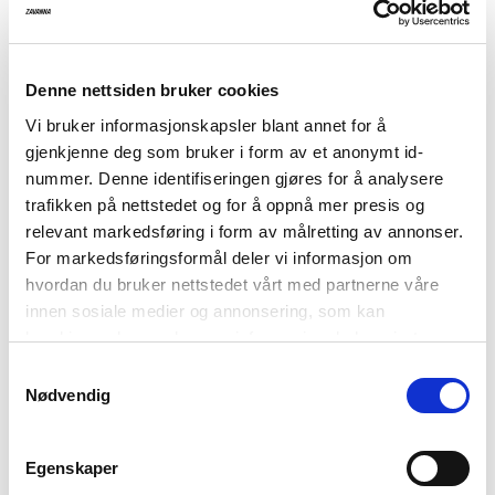
På lager i butikk
Utsolgt i butikk
Varenummer
Qty: 1
Størrelsesguide
Denne nettsiden bruker cookies
1004846-2099
Franky cardigan
Tilbudspris
129,-
Vi bruker informasjonskapsler blant annet for å
gjenkjenne deg som bruker i form av et anonymt id-
Før
499,-
nummer. Denne identifiseringen gjøres for å analysere
trafikken på nettstedet og for å oppnå mer presis og
Strikket kort cardigan i 100% bomull.
relevant markedsføring i form av målretting av annonser.
Jacquard-mønster
For markedsføringsformål deler vi informasjon om
hvordan du bruker nettstedet vårt med partnerne våre
Lang erm
innen sosiale medier og annonsering, som kan
Snøring i front
kombinere den med annen informasjon du har gjort
tilgjengelig for dem, eller som de har samlet inn gjennom
Ribbstrikket kant ved ermene, stolpen og nede på bolen
Samtykkevalg
din bruk av tjenestene deres. Les mer om hvilke
Nødvendig
Cardiganen er 55 cm lang i størrelse M
opplysninger vi samler og hva vi ber om samtykke til i
vår
personvernerklæring
.
Modellen er 170 cm høy og har på seg størrelse M.
Egenskaper
Kvalitet:
100% Bomull