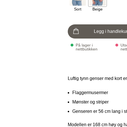
Sort
Beige
Legg i handleku
På lager i
Utso
nettbutikken
net
Luftig tynn genser med kort 
Flaggermusermer
Mønster og striper
Genseren er 56 cm lang i s
Modellen er 168 cm høy og ha