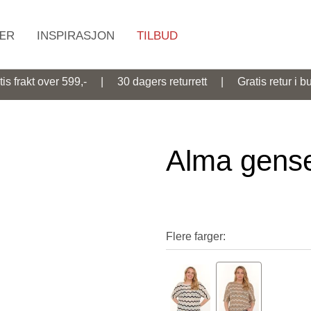
ÆR
INSPIRASJON
TILBUD
Søk
tis frakt over 599,- | 30 dagers returrett | Gratis retur i bu
Alma gens
Flere farger