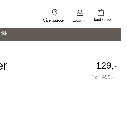
Handlekurv
Våre butikker
Logg inn
tikk
er
Tilbuds
129,-
Før
499,-