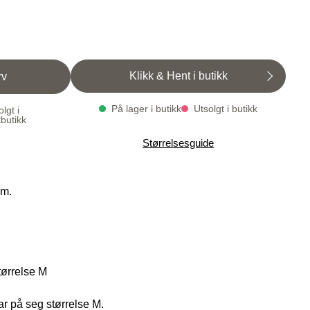
Klikk & Hent i butikk
rv
På lager i butikk
Utsolgt i butikk
lgt i
tbutikk
Varenummer
Qty: 2
Størrelsesguide
1004949-8063
erm.
tørrelse M
r på seg størrelse M.