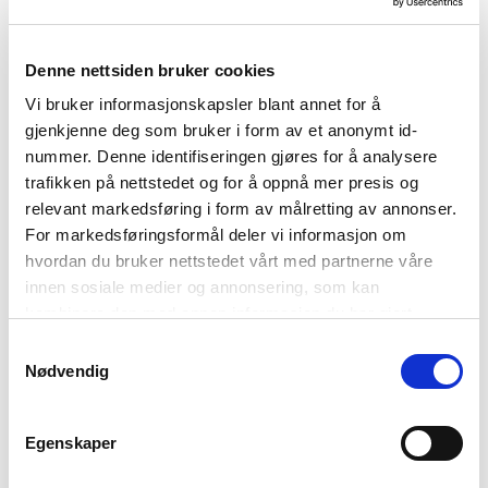
På lager i butikk
Utsolgt i butikk
Denne nettsiden bruker cookies
Varenummer
Qty: 0
Størrelsesguide
1004881-8058
Vi bruker informasjonskapsler blant annet for å
Pricilla shorts
Tilbudspris
129,-
gjenkjenne deg som bruker i form av et anonymt id-
Før
499,-
nummer. Denne identifiseringen gjøres for å analysere
trafikken på nettstedet og for å oppnå mer presis og
Myk og behagelig shorts i viskose og lin i romslig
relevant markedsføring i form av målretting av annonser.
passform.
For markedsføringsformål deler vi informasjon om
hvordan du bruker nettstedet vårt med partnerne våre
Høyt liv med med trukket elastikk og snøring
innen sosiale medier og annonsering, som kan
kombinere den med annen informasjon du har gjort
2 skråstilte lommer foran
tilgjengelig for dem, eller som de har samlet inn gjennom
Samtykkevalg
Rette ben
din bruk av tjenestene deres. Les mer om hvilke
Nødvendig
Shortsen har en innerbenlengde 28 cm
opplysninger vi samler og hva vi ber om samtykke til i
vår
personvernerklæring
.
Modellen er 170 cm høy og har på seg størrelse M.
Egenskaper
Kvalitet:
85% Viskose 15% Lin