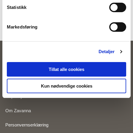
Farger:
Sand
Statistikk
Varenummer:
1004881-8058
Merke:
Zavanna
Markedsføring
Detaljer
Zavanna
Våre butikker
Tillat alle cookies
Kundeklubb
Kun nødvendige cookies
Inspirasjon
Om Zavanna
Personvernserklæring