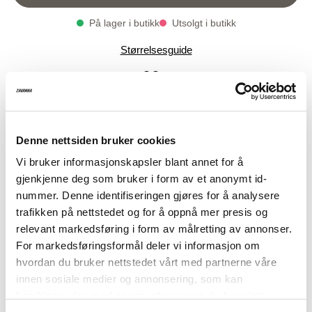
På lager i butikk
Utsolgt i butikk
Varenummer
Qty: 0
Størrelsesguide
1004998-8019
Carla capri
Tilbudspris
99,-
Før
399,-
Myk og behagelig capribukse i herlig myk viskose i
Denne nettsiden bruker cookies
romslig passform.
Vi bruker informasjonskapsler blant annet for å
gjenkjenne deg som bruker i form av et anonymt id-
Høyt liv med med trukket elastikk og snøring
nummer. Denne identifiseringen gjøres for å analysere
2 skråstilte lommer foran
trafikken på nettstedet og for å oppnå mer presis og
Rette ben
relevant markedsføring i form av målretting av annonser.
For markedsføringsformål deler vi informasjon om
Buksen har en innerbenlengde 60 cm
hvordan du bruker nettstedet vårt med partnerne våre
Modellen er 168 cm høy og har på seg størrelse M.
innen sosiale medier og annonsering, som kan
kombinere den med annen informasjon du har gjort
Kvalitet:
100% LENZING™ ECOVERO™