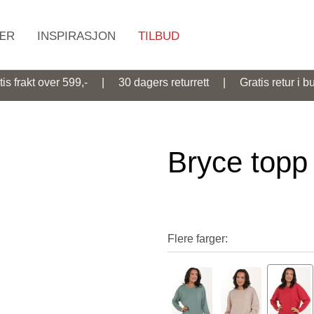
ÆR
INSPIRASJON
TILBUD
Søk
tis frakt over 599,- | 30 dagers returrett | Gratis retur i bu
Bryce topp
Flere farger