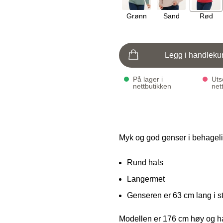
Grønn
Sand
Rød
Legg i handleku
På lager i
Utso
nettbutikken
net
Myk og god genser i behageli
Rund hals
Langermet
Genseren er 63 cm lang i s
Modellen er 176 cm høy og ha