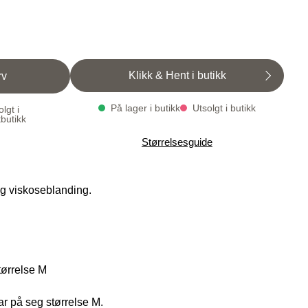
Klikk & Hent i butikk
rv
På lager i butikk
Utsolgt i butikk
lgt i
tbutikk
Varenummer
Qty: 0
Størrelsesguide
1004704-6561
g viskoseblanding.
tørrelse M
r på seg størrelse M.