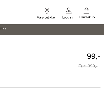
Handlekurv
Våre butikker
Logg inn
tikk
Tilbud
99,-
Før
399,-