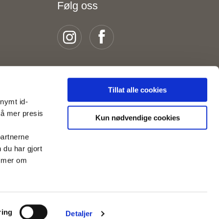
Følg oss
Tillat alle cookies
onymt id-
nå mer presis
Kun nødvendige cookies
partnerne
du har gjort
s mer om
ring
Detaljer