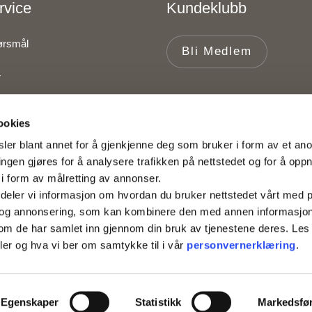
rvice
Kundeklubb
pørsmål
Bli Medlem
r
ookies
lser
ler blant annet for å gjenkjenne deg som bruker i form av et an
ngen gjøres for å analysere trafikken på nettstedet og for å opp
i form av målretting av annonser.
deler vi informasjon om hvordan du bruker nettstedet vårt med 
 og annonsering, som kan kombinere den med annen informasjon 
r som de har samlet inn gjennom din bruk av tjenestene deres. Le
ler og hva vi ber om samtykke til i vår
personvernerklæring
.
Egenskaper
Statistikk
Markedsfø