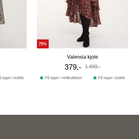
75%
Valensia kjole
s
Tilbudspris
379,-
1 499,-
Før
 lager i butikk
På lager i nettbutikken
På lager i butikk