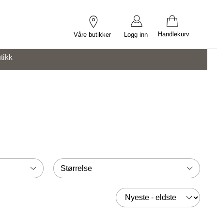
Handlekurv
Våre butikker
Logg inn
tikk
Størrelse
Sorter