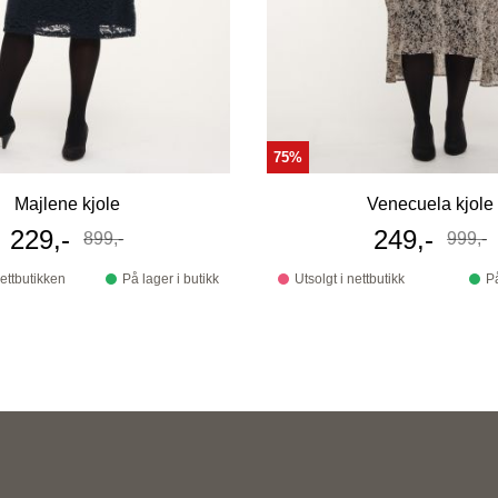
75%
Majlene kjole
Venecuela kjole
Tilbudspris
229,-
Tilbudspri
249,-
899,-
999,-
Før
Før
nettbutikken
På lager i butikk
Utsolgt i nettbutikk
På