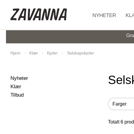
HJEM
NYHETER
KL
Gra
Hjem
Klær
Kjoler
Selskapskjoler
Sels
Filtrer utvalget
Filter
29
Produkter
Nyheter
854
Produkter
Klær
593
Produkter
Tilbud
Filtrer utva
Filter
Farger
Totalt
6
prod