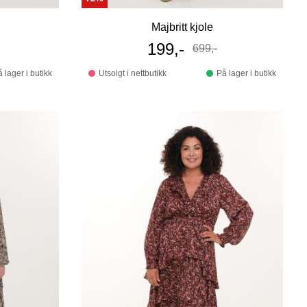
Majbritt kjole
s
Tilbudspris
199,-
699,-
Før
 lager i butikk
Utsolgt i nettbutikk
På lager i butikk