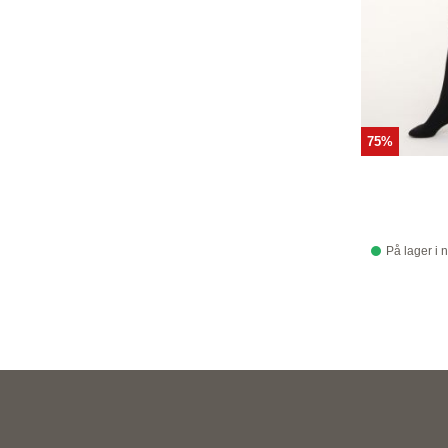
75%
På lager i 