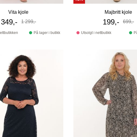
Vita kjole
Majbritt kjole
Tilbudspris
349,-
Tilbudspri
199,-
1 299,-
699,-
Før
Før
nettbutikken
På lager i butikk
Utsolgt i nettbutikk
På