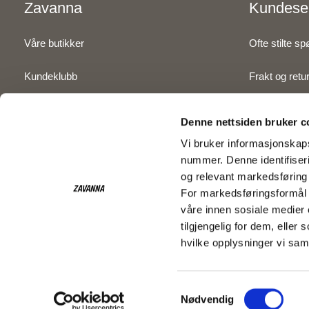
Zavanna
Kundese
Våre butikker
Ofte stilte s
Kundeklubb
Frakt og retu
Inspirasjon
Betaling
Denne nettsiden bruker c
Om Zavanna
Kjøpsbetinge
Vi bruker informasjonskaps
nummer. Denne identifiseri
Personvernserklæring
Kontakt oss
og relevant markedsføring 
For markedsføringsformål 
våre innen sosiale medier
tilgjengelig for dem, elle
hvilke opplysninger vi sam
Copyright © 2026. All rights reserved.
Denne nettsiden benytter cookies.
Les mer om cookies her
Samtykkevalg
Nødvendig
Magento2 nettbutikk
av Convert.