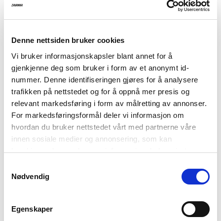
På lager i butikk
Utsolgt i butikk
Varenummer
Qty: 1
Størrelsesguide
Denne nettsiden bruker cookies
1004846-2099
Franky cardigan
Tilbudspris
129,-
Vi bruker informasjonskapsler blant annet for å
gjenkjenne deg som bruker i form av et anonymt id-
Før
499,-
nummer. Denne identifiseringen gjøres for å analysere
trafikken på nettstedet og for å oppnå mer presis og
Strikket kort cardigan i 100% bomull.
relevant markedsføring i form av målretting av annonser.
Jacquard-mønster
For markedsføringsformål deler vi informasjon om
hvordan du bruker nettstedet vårt med partnerne våre
Lang erm
innen sosiale medier og annonsering, som kan
Snøring i front
kombinere den med annen informasjon du har gjort
tilgjengelig for dem, eller som de har samlet inn gjennom
Ribbstrikket kant ved ermene, stolpen og nede på bolen
Samtykkevalg
din bruk av tjenestene deres. Les mer om hvilke
Nødvendig
Cardiganen er 55 cm lang i størrelse M
opplysninger vi samler og hva vi ber om samtykke til i
vår
personvernerklæring
.
Modellen er 170 cm høy og har på seg størrelse M.
Egenskaper
Kvalitet:
100% Bomull