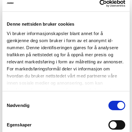
På lager i butikk
Utsolgt i butikk
Varenummer
Qty: 0
Størrelsesguide
Denne nettsiden bruker cookies
1004846-3084
Franky cardigan
Tilbudspris
129,-
Vi bruker informasjonskapsler blant annet for å
gjenkjenne deg som bruker i form av et anonymt id-
Før
499,-
nummer. Denne identifiseringen gjøres for å analysere
trafikken på nettstedet og for å oppnå mer presis og
Strikket kort cardigan i 100% bomull.
relevant markedsføring i form av målretting av annonser.
Jacquard-mønster
For markedsføringsformål deler vi informasjon om
hvordan du bruker nettstedet vårt med partnerne våre
Lang erm
innen sosiale medier og annonsering, som kan
Snøring i front
kombinere den med annen informasjon du har gjort
tilgjengelig for dem, eller som de har samlet inn gjennom
Ribbstrikket kant ved ermene, stolpen og nede på bolen
Samtykkevalg
din bruk av tjenestene deres. Les mer om hvilke
Nødvendig
Cardiganen er 55 cm lang i størrelse M
opplysninger vi samler og hva vi ber om samtykke til i
vår
personvernerklæring
.
Modellen er 170 cm høy og har på seg størrelse M.
Egenskaper
Kvalitet:
100% Bomull