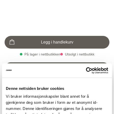
Legg i handlekurv
På lager i nettbutikken
Utsolgt i nettbutikk
Klikk & Hent i butikk
På lager i butikk
Utsolgt i butikk
Denne nettsiden bruker cookies
Varenummer
Qty: 5
Smykke
149,-
1005061-8695
Vi bruker informasjonskapsler blant annet for å
gjenkjenne deg som bruker i form av et anonymt id-
nummer. Denne identifiseringen gjøres for å analysere
Halssmykke med vakkert blomsteranheng