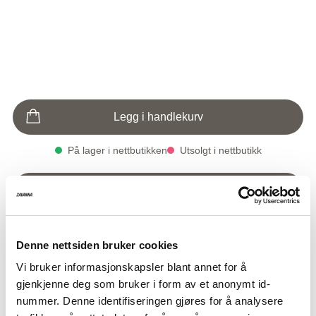
Legg i handlekurv
På lager i nettbutikken
Utsolgt i nettbutikk
Klikk & Hent i butikk
På lager i butikk
Utsolgt i butikk
Denne nettsiden bruker cookies
Varenummer
Qty: 0
Smykke
149,-
1004294-7501
Vi bruker informasjonskapsler blant annet for å
gjenkjenne deg som bruker i form av et anonymt id-
nummer. Denne identifiseringen gjøres for å analysere
Halssmykke med hjerteformet anheng