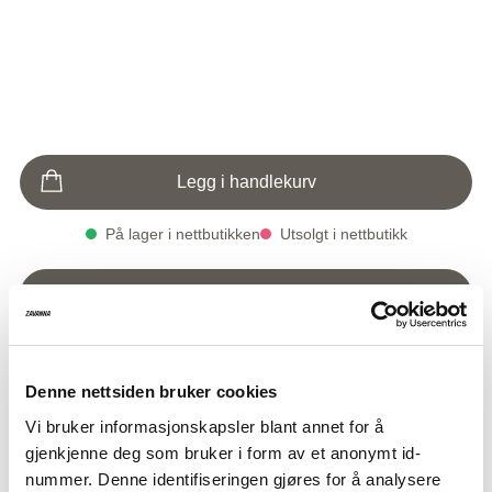
Legg i handlekurv
På lager i nettbutikken
Utsolgt i nettbutikk
Klikk & Hent i butikk
På lager i butikk
Utsolgt i butikk
Varenummer
Qty: 6
Denne nettsiden bruker cookies
Satengskjerf
199,-
1005164-8953
Vi bruker informasjonskapsler blant annet for å
gjenkjenne deg som bruker i form av et anonymt id-
Nydelig satengskjerf med blå og hvite striper
nummer. Denne identifiseringen gjøres for å analysere