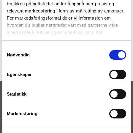
trafikken på nettstedet og for å oppnå mer presis og
Skjerfet er avlangt og måler 26 cm på det bredeste og er
relevant markedsføring i form av målretting av annonser.
130 cm langt
For markedsføringsformål deler vi informasjon om
hvordan du bruker nettstedet vårt med partnerne våre
Kvalitet:
100% Polyester
innen sosiale medier og annonsering, som kan
Farger:
Marine
kombinere den med annen informasjon du har gjort
Vaskeanvisning:
Vaskes på 30°C
tilgjengelig for dem, eller som de har samlet inn gjennom
Samtykkevalg
din bruk av tjenestene deres. Les mer om hvilke
Varenummer:
1005164-8953
Nødvendig
opplysninger vi samler og hva vi ber om samtykke til i
Merke:
Zavanna
vår
personvernerklæring
.
Egenskaper
Statistikk
Zavanna
Våre butikker
Markedsføring
Kundeklubb