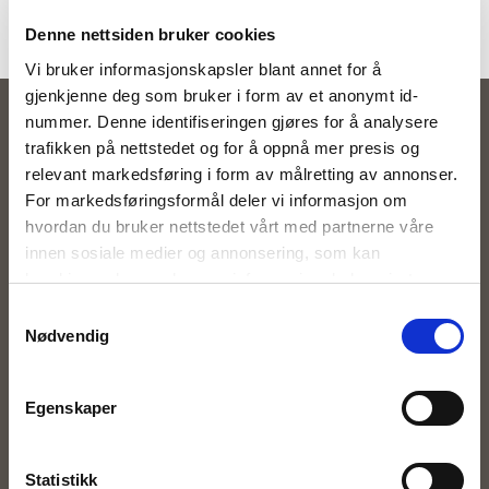
Denne nettsiden bruker cookies
Vi bruker informasjonskapsler blant annet for å
gjenkjenne deg som bruker i form av et anonymt id-
nummer. Denne identifiseringen gjøres for å analysere
Zavanna
trafikken på nettstedet og for å oppnå mer presis og
relevant markedsføring i form av målretting av annonser.
Våre butikker
For markedsføringsformål deler vi informasjon om
hvordan du bruker nettstedet vårt med partnerne våre
Kundeklubb
innen sosiale medier og annonsering, som kan
kombinere den med annen informasjon du har gjort
Inspirasjon
tilgjengelig for dem, eller som de har samlet inn gjennom
Samtykkevalg
din bruk av tjenestene deres. Les mer om hvilke
Om Zavanna
Nødvendig
opplysninger vi samler og hva vi ber om samtykke til i
vår
personvernerklæring
.
Personvernserklæring
Egenskaper
Kundeservice
Statistikk