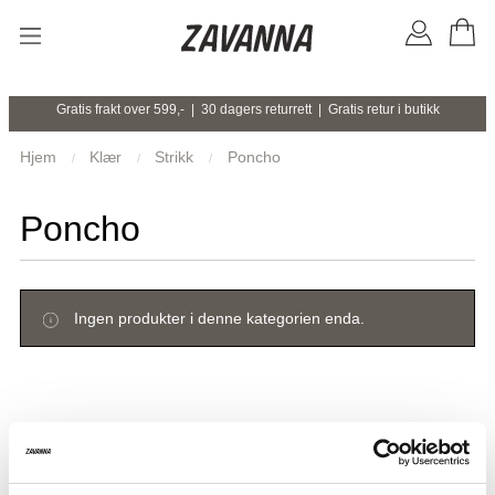
Gratis frakt over 599,- | 30 dagers returrett | Gratis retur i butikk
Hjem
Klær
Strikk
Poncho
Poncho
Ingen produkter i denne kategorien enda.