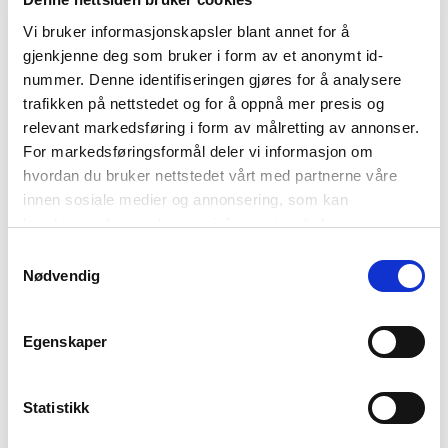
Deilig trykket kjole i myk bomullsblanding.
Vi bruker informasjonskapsler blant annet for å
Rund hals
gjenkjenne deg som bruker i form av et anonymt id-
Romslig passform
nummer. Denne identifiseringen gjøres for å analysere
trafikken på nettstedet og for å oppnå mer presis og
Lang erm
relevant markedsføring i form av målretting av annonser.
Belte i livet
For markedsføringsformål deler vi informasjon om
hvordan du bruker nettstedet vårt med partnerne våre
Kjolen er 130 cm lang og har et brystmål på 112 i
innen sosiale medier og annonsering, som kan
størrelse M/L
kombinere den med annen informasjon du har gjort
Modellen er 170 cm høy og har på seg størrelse M/L.
tilgjengelig for dem, eller som de har samlet inn gjennom
Samtykkevalg
din bruk av tjenestene deres. Les mer om hvilke
Nødvendig
Kvalitet:
52% Bomull 48% Viskose
opplysninger vi samler og hva vi ber om samtykke til i
Farger:
Blå
vår
personvernerklæring
.
Vaskeanvisning:
Skånsom vask 30°C
Egenskaper
Varenummer:
1004970-3011
Merke:
Zavanna
Statistikk