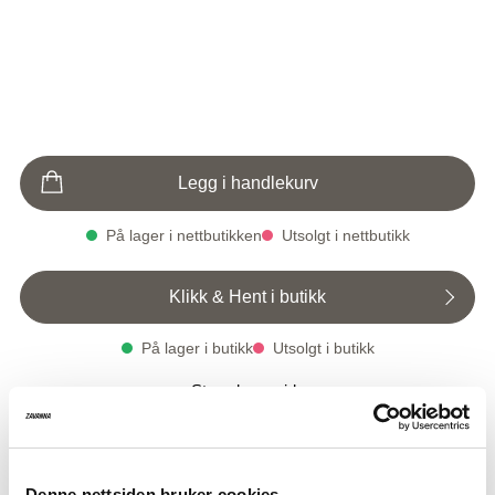
Legg i handlekurv
På lager i nettbutikken
Utsolgt i nettbutikk
Klikk & Hent i butikk
På lager i butikk
Utsolgt i butikk
Varenummer
Qty: 0
Størrelsesguide
1004970-3011
Vega kjole
899,-
Denne nettsiden bruker cookies