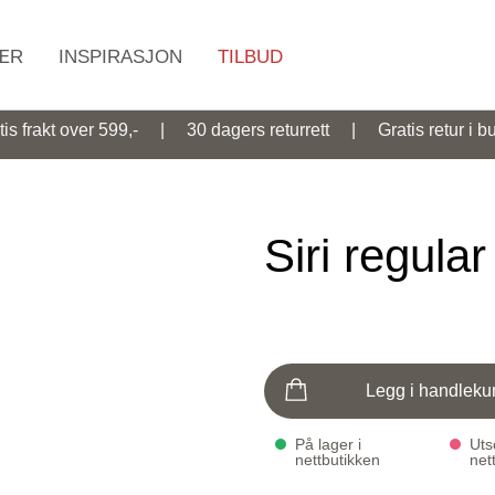
ÆR
INSPIRASJON
TILBUD
Søk
tis frakt over 599,- | 30 dagers returrett | Gratis retur i bu
Siri regular
Legg i handleku
På lager i
Utso
nettbutikken
net