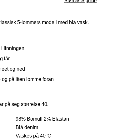
Varenummer
Qty: 1
Størrelsesguide
1004471-3013
 klassisk 5-lommers modell med blå vask.
i linningen
g lår
kneet og ned
og på liten lomme foran
r på seg størrelse 40.
98% Bomull 2% Elastan
Blå denim
Vaskes på 40°C