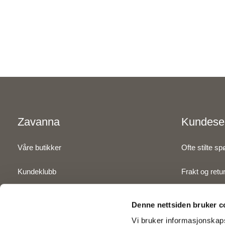
Zavanna
Kundese
Våre butikker
Ofte stilte s
Kundeklubb
Frakt og retu
Inspirasjon
Betaling
Denne nettsiden bruker c
Om Zavanna
Kjøpsbetinge
Vi bruker informasjonskaps