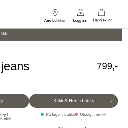
Handlekurv
Våre butikker
Logg inn
tikk
 jeans
799,-
Klikk & Hent i butikk
rv
På lager i butikk
Utsolgt i butikk
lgt i
tbutikk