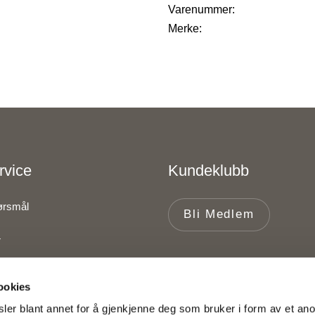
Varenummer:
Merke:
rvice
Kundeklubb
pørsmål
Bli Medlem
r
ookies
lser
ler blant annet for å gjenkjenne deg som bruker i form av et an