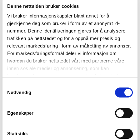
Denne nettsiden bruker cookies
Vi bruker informasjonskapsler blant annet for å
gjenkjenne deg som bruker i form av et anonymt id-
nummer. Denne identifiseringen gjøres for å analysere
trafikken på nettstedet og for å oppnå mer presis og
relevant markedsføring i form av målretting av annonser.
For markedsføringsformål deler vi informasjon om
hvordan du bruker nettstedet vårt med partnerne våre
innen sosiale medier og annonsering, som kan
kombinere den med annen informasjon du har gjort
tilgjengelig for dem, eller som de har samlet inn gjennom
Samtykkevalg
75%
din bruk av tjenestene deres. Les mer om hvilke
Nødvendig
Siri regular jeans 72 cm
Siri denim pirat
opplysninger vi samler og hva vi ber om samtykke til i
799,-
Tilbudspris
149,-
vår
personvernerklæring
.
599,-
Før
Egenskaper
På lager i nettbutikken
Utsolgt i nettbutikk
På lager i butikk
På lager i butikk
Statistikk