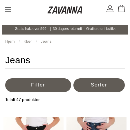
Gratis frakt over 599,- | 30 dagers returrett | Gratis retur i butikk
Hjem
Klær
Jeans
Jeans
Filter
Sorter
Totalt
47
produkter