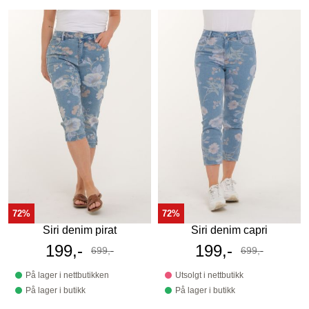
72%
72%
Siri denim pirat
Siri denim capri
Tilbudspris
199,-
Tilbudspris
199,-
699,-
699,-
Før
Før
På lager i nettbutikken
Utsolgt i nettbutikk
På lager i butikk
På lager i butikk