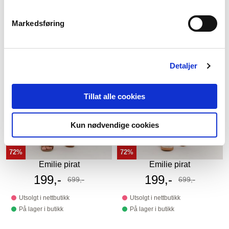
Markedsføring
Detaljer
Tillat alle cookies
Kun nødvendige cookies
72%
72%
Emilie pirat
Emilie pirat
Tilbudspris
199,-
Tilbudspris
199,-
699,-
699,-
Før
Før
Utsolgt i nettbutikk
Utsolgt i nettbutikk
På lager i butikk
På lager i butikk